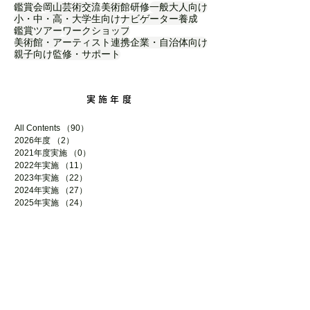
鑑賞会
岡山芸術交流
美術館
研修
一般大人向け
小・中・高・大学生向け
ナビゲーター養成
鑑賞ツアー
ワークショップ
美術館・アーティスト連携
企業・自治体向け
親子向け
監修・サポート
実施年度
All Contents
（90）
90件の記事
2026年度
（2）
2件の記事
2021年度実施
（0）
0件の記事
2022年実施
（11）
11件の記事
2023年実施
（22）
22件の記事
2024年実施
（27）
27件の記事
2025年実施
（24）
24件の記事