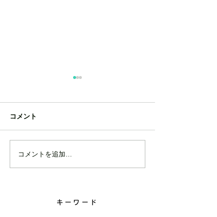
コメント
コメントを追加…
就実学園就実小学校｜学
岡山市立牧石小
校出前授業
校出前授業
キーワード