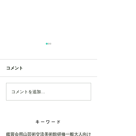
コメント
コメントを追加…
就実学園就実小学校｜学
岡山市立牧石小
校出前授業
校出前授業
キーワード
鑑賞会
岡山芸術交流
美術館
研修
一般大人向け